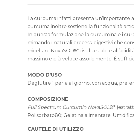
La curcuma infatti presenta un’importante az
curcuma inoltre sostiene la funzionalità arti
In questa formulazione la curcumina e i curc
mimando i naturali processi digestivi che con
micellare NovaSOL®* risulta stabile all’acidit
massimo e più veloce assorbimento. È sufficie
MODO D’USO
Deglutire 1 perla al giorno, con acqua, prefer
COMPOSIZIONE
Full Spectrum Curcumin NovaSOL
®* (estrat
Polisorbato80; Gelatina alimentare; Umidific
CAUTELE DI UTILIZZO