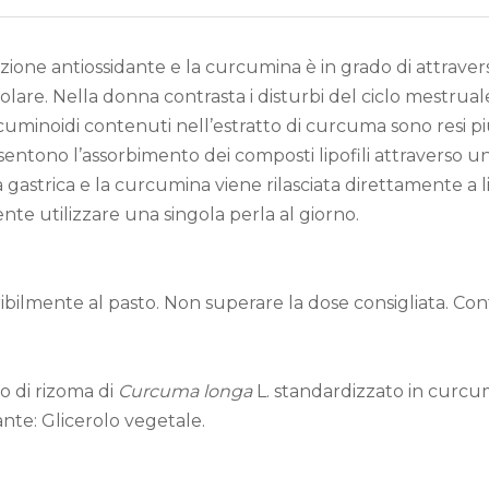
ione antiossidante e la curcumina è in grado di attravers
colare. Nella donna contrasta i disturbi del ciclo mestrua
uminoidi contenuti nell’estratto di curcuma sono resi più
sentono l’assorbimento dei composti lipofili attraverso un
à gastrica e la curcumina viene rilasciata direttamente a l
nte utilizzare una singola perla al giorno.
ibilmente al pasto. Non superare la dose consigliata. Conf
to di rizoma di
Curcuma longa
L. standardizzato in curcu
ante: Glicerolo vegetale.