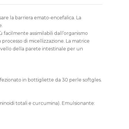
are la barriera emato-encefalica. La
le.
 facilmente assimilabili dall’organismo
 processo di micellizzazione. La matrice
ivello della parete intestinale per un
ezionato in bottigliette da 30 perle softgles.
minoidi totali e curcumina). Emulsionante: