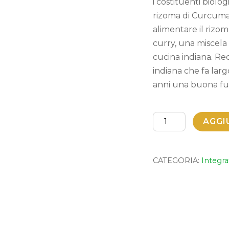
i costituenti biolo
rizoma di Curcuma
alimentare il rizo
curry, una miscela 
cucina indiana. Re
indiana che fa la
anni una buona fun
CURCUMINA
AGGI
REDOX
quantità
CATEGORIA:
Integra