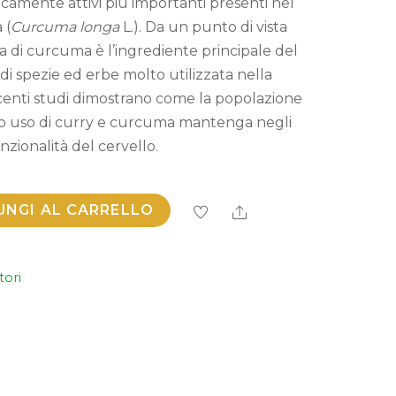
gicamente attivi più importanti presenti nel
 (
Curcuma longa
L.). Da un punto di vista
ma di curcuma è l’ingrediente principale del
di spezie ed erbe molto utilizzata nella
centi studi dimostrano come la popolazione
rgo uso di curry e curcuma mantenga negli
zionalità del cervello.
UNGI AL CARRELLO
Share
tori