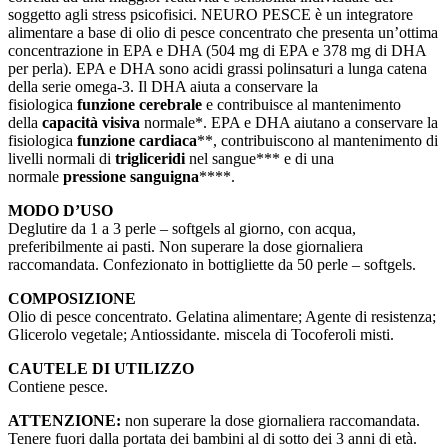
soggetto agli stress psicofisici. NEURO PESCE è un integratore
alimentare a base di olio di pesce concentrato che presenta un’ottima
concentrazione in EPA e DHA (504 mg di EPA e 378 mg di DHA
per perla). EPA e DHA sono acidi grassi polinsaturi a lunga catena
della serie omega-3. Il DHA aiuta a conservare la
fisiologica
funzione cerebrale
e contribuisce al mantenimento
della
capacità visiva
normale*. EPA e DHA aiutano a conservare la
fisiologica
funzione cardiaca
**, contribuiscono al mantenimento di
livelli normali di
trigliceridi
nel sangue*** e di una
normale
pressione sanguigna
****.
MODO D’USO
Deglutire da 1 a 3 perle – softgels al giorno, con acqua,
preferibilmente ai pasti. Non superare la dose giornaliera
raccomandata. Confezionato in bottigliette da 50 perle – softgels.
COMPOSIZIONE
Olio di pesce concentrato. Gelatina alimentare; Agente di resistenza;
Glicerolo vegetale; Antiossidante. miscela di Tocoferoli misti.
CAUTELE DI UTILIZZO
Contiene pesce.
ATTENZIONE:
non superare la dose giornaliera raccomandata.
Tenere fuori dalla portata dei bambini al di sotto dei 3 anni di età.