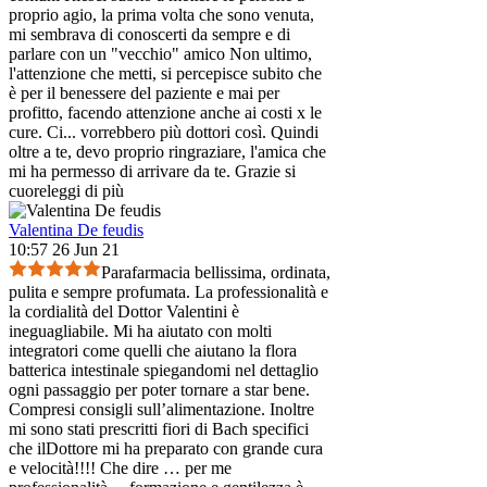
proprio agio, la prima volta che sono venuta,
mi sembrava di conoscerti da sempre e di
parlare con un "vecchio" amico Non ultimo,
l'attenzione che metti, si percepisce subito che
è per il benessere del paziente e mai per
profitto, facendo attenzione anche ai costi x le
cure. Ci
...
vorrebbero più dottori così. Quindi
oltre a te, devo proprio ringraziare, l'amica che
mi ha permesso di arrivare da te. Grazie si
cuore
leggi di più
Valentina De feudis
10:57 26 Jun 21
Parafarmacia bellissima, ordinata,
pulita e sempre profumata. La professionalità e
la cordialità del Dottor Valentini è
ineguagliabile. Mi ha aiutato con molti
integratori come quelli che aiutano la flora
batterica intestinale spiegandomi nel dettaglio
ogni passaggio per poter tornare a star bene.
Compresi consigli sull’alimentazione. Inoltre
mi sono stati prescritti fiori di Bach specifici
che ilDottore mi ha preparato con grande cura
e velocità!!!! Che dire … per me