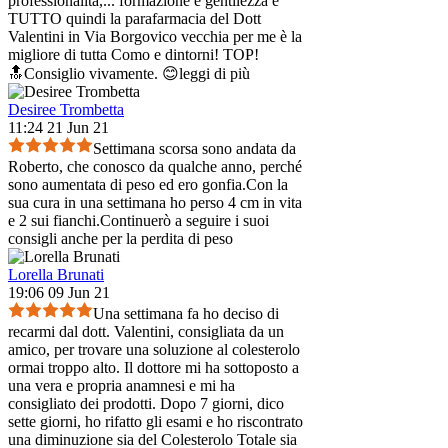
professionalità,
...
formazione e gentilezza è
TUTTO quindi la parafarmacia del Dott
Valentini in Via Borgovico vecchia per me è la
migliore di tutta Como e dintorni! TOP!
🔝Consiglio vivamente. 😊
leggi di più
Desiree Trombetta
11:24 21 Jun 21
Settimana scorsa sono andata da
Roberto, che conosco da qualche anno, perché
sono aumentata di peso ed ero gonfia.Con la
sua cura in una settimana ho perso 4 cm in vita
e 2 sui fianchi.Continuerò a seguire i suoi
consigli anche per la perdita di peso
Lorella Brunati
19:06 09 Jun 21
Una settimana fa ho deciso di
recarmi dal dott. Valentini, consigliata da un
amico, per trovare una soluzione al colesterolo
ormai troppo alto. Il dottore mi ha sottoposto a
una vera e propria anamnesi e mi ha
consigliato dei prodotti. Dopo 7 giorni, dico
sette giorni, ho rifatto gli esami e ho riscontrato
una diminuzione sia del Colesterolo Totale sia