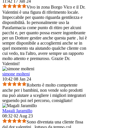
11:42 17 Jan 24
Vivo in zona Borgo Vico e il Dr.
Valentini è una figura di riferimento locale.
Impeccabile per quanto riguarda gentilezza e
disponibilità. Io personalmente uso la
Parafarmacia come punto di ritiro per alcuni
pacchi e, per quanto possa essere ingombrante
per un Dottore gestire anche questa parte , lui è
sempre disponibile a accogliermi anche se in
quel momento sta aiutando qualche cliente con
cui vedo, tra l'altro, avere sempre un rapporto
molto attento e premuroso. Grazie Dr.
Valentini!
simone molteni
10:42 08 Jan 24
Roberto è molto competente
anche per i bambini, non vende solo prodotti
ma può aiutare a scegliere i migliori integratori
seguendo poi nel percorso, consigliato!
Magali Jaramillo
08:32 02 Aug 23
Sono diventata una cliente fissa
dal dot.valentini...lottavo da tempo col