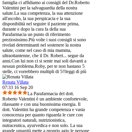
famiglia ci affidiamo ai consigli del Dr.Roberto
Valentini per la salvaguardia della nostra
salute.La sua competenza, la sua attenzione
all'ascolto, la sua perspicacia e la sua
disponibilità nel seguire il paziente prima,
durante e dopo la cura fa della sua
Parafarmacia un punto di riferimento
preziosissimo.Più volte i suoi consigli si sono
rivelati determinanti nel sostenere la nostra
salute, come nel caso di mia mamma,
ultraottantenne, che il Dr. Robert
...
segue da
anni.Con lui non ci si sente mai soli davanti a
nessun problema.Roby, per te non bastano 5
stelle, ci vorrebbero multipli di 5!!
leggi di più
Renata Villata
07:33 16 Sep 20
La Parafarmacia del dott.
Roberto Valentini è un ambiente confortevole,
rilassante e con una buonissima energia. Il
dott. Valentini ha grande competenza e vasta
conoscenza per quanto riguarda le cure con
integratori naturali, nutrizionistica,
nutraceutica, ayurvedica e non solo. La sua
grande umanità mette a proprio agio le persone