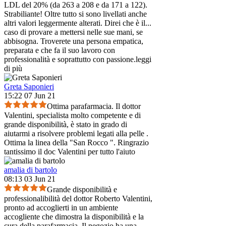
LDL del 20% (da 263 a 208 e da 171 a 122).
Strabiliante! Oltre tutto si sono livellati anche
altri valori leggermente alterati. Direi che è il
...
caso di provare a mettersi nelle sue mani, se
abbisogna. Troverete una persona empatica,
preparata e che fa il suo lavoro con
professionalità e soprattutto con passione.
leggi
di più
Greta Saponieri
15:22 07 Jun 21
Ottima parafarmacia. Il dottor
Valentini, specialista molto competente e di
grande disponibilità, è stato in grado di
aiutarmi a risolvere problemi legati alla pelle .
Ottima la linea della "San Rocco ". Ringrazio
tantissimo il doc Valentini per tutto l'aiuto
amalia di bartolo
08:13 03 Jun 21
Grande disponibilità e
professionalibilità del dottor Roberto Valentini,
pronto ad accoglierti in un ambiente
accogliente che dimostra la disponibilità e la
cura della parafarmacia. Il negozio ha una