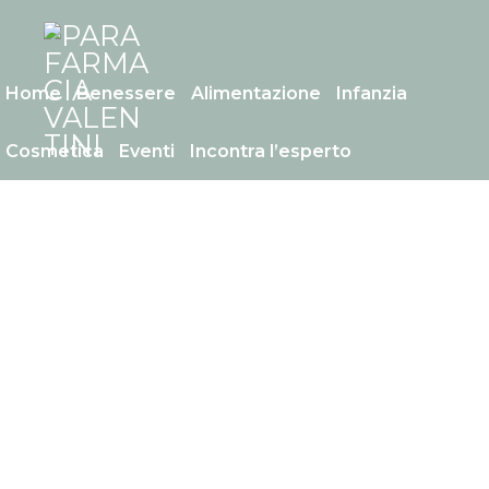
Skip
Menu
to
content
Home
Benessere
Alimentazione
Infanzia
Cosmetica
Eventi
Incontra l’esperto