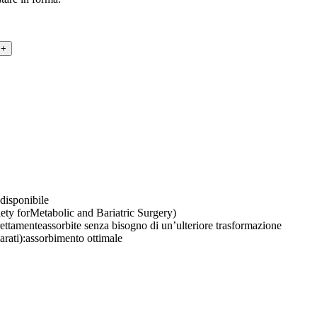
odisponibile
ty forMetabolic and Bariatric Surgery)
ettamenteassorbite senza bisogno di un’ulteriore trasformazione
umarati):assorbimento ottimale