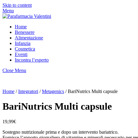
Skip to content
Menu
Home
Benessere
Alimentazione
Infanzia
Cosmetica
Eventi
Incontra l’esperto
Close Menu
Home
/
Integratori
/
Metagenics
/ BariNutrics Multi capsule
BariNutrics Multi capsule
19,99
€
Sostegno nutrizionale prima e dopo un intervento bariatrico.
Fornisce l’apporto giornaliero di vitamine e minerali necessario per re