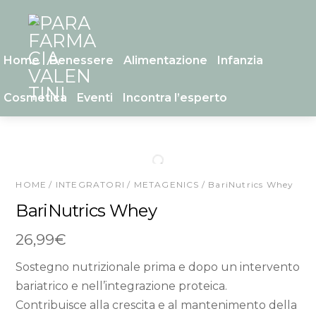
Skip
Menu
to
content
Home
Benessere
Alimentazione
Infanzia
Cosmetica
Eventi
Incontra l’esperto
HOME
/
INTEGRATORI
/
METAGENICS
/ BariNutrics Whey
BariNutrics Whey
26,99
€
Sostegno nutrizionale prima e dopo un intervento
bariatrico e nell’integrazione proteica.
Contribuisce alla crescita e al mantenimento della