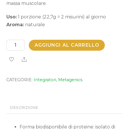
massa muscolare.
Uso:
1 porzione (22,7g = 2 misurini) al giorno
Aroma:
naturale
BariNutrics
AGGIUNGI AL CARRELLO
Whey
Share
quantità
CATEGORIE:
Integratori
,
Metagenics
DESCRIZIONE
Forma biodisponibile di proteine: isolato di