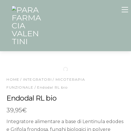
Skip
to
content
HOME
/
INTEGRATORI
/
MICOTERAPIA
FUNZIONALE
/ Endodal RL bio
Endodal RL bio
39,95
€
Integratore alimentare a base di Lentinula edodes
e Grifola frondosa, funghi biologici in polvere