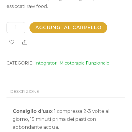
essiccati raw food.
Endodal
AGGIUNGI AL CARRELLO
RL
Share
bio
quantità
CATEGORIE:
Integratori
,
Micoterapia Funzionale
DESCRIZIONE
Consiglio d’uso
: 1 compressa 2-3 volte al
giorno, 15 minuti prima dei pasti con
abbondante acqua.