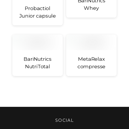
BariNutrics
Whey
Probactiol
Junior capsule
BariNutrics
MetaRelax
NutriTotal
compresse
SOCIAL