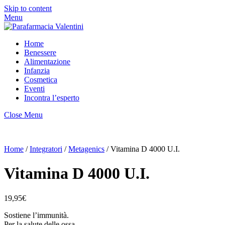
Skip to content
Menu
Home
Benessere
Alimentazione
Infanzia
Cosmetica
Eventi
Incontra l’esperto
Close Menu
Home
/
Integratori
/
Metagenics
/ Vitamina D 4000 U.I.
Vitamina D 4000 U.I.
19,95
€
Sostiene l’immunità.
Per la salute delle ossa.