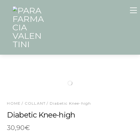
Skip
to
content
HOME
/
COLLANT
/ Diabetic Knee-high
Diabetic Knee-high
30,90
€