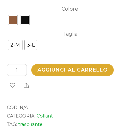
Colore
Taglia
2-M
3-L
Diabetic
AGGIUNGI AL CARRELLO
Knee-
Share
high
quantità
COD:
N/A
CATEGORIA:
Collant
TAG:
traspirante