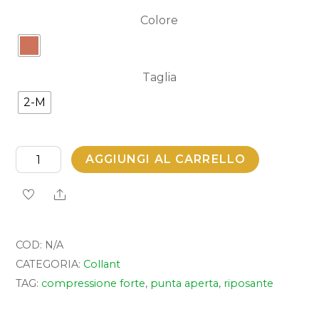
Colore
Taglia
2-M
Relax
AGGIUNGI AL CARRELLO
140
Share
Punta
Aperta
quantità
COD:
N/A
CATEGORIA:
Collant
TAG:
compressione forte
,
punta aperta
,
riposante