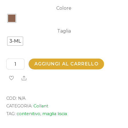
Colore
Taglia
3-ML
Naomi
AGGIUNGI AL CARRELLO
140
Share
quantità
COD:
N/A
CATEGORIA:
Collant
TAG:
contenitivo
,
maglia liscia