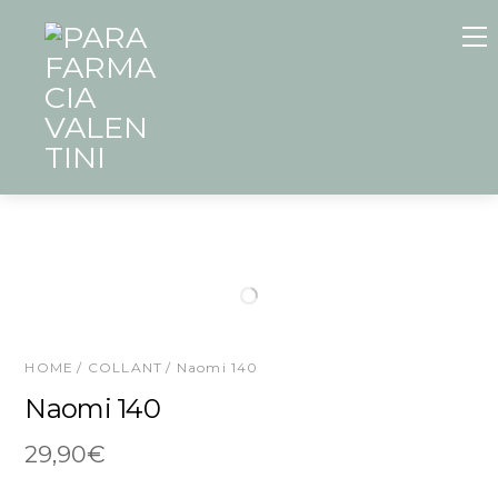
Skip
to
content
HOME
/
COLLANT
/ Naomi 140
Naomi 140
29,90
€