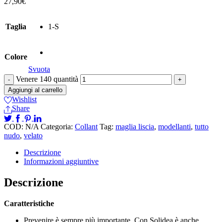
27,90
€
Taglia
1-S
Colore
Svuota
Venere 140 quantità
Aggiungi al carrello
Wishlist
Share
COD:
N/A
Categoria:
Collant
Tag:
maglia liscia
,
modellanti
,
tutto
nudo
,
velato
Descrizione
Informazioni aggiuntive
Descrizione
Caratteristiche
Prevenire è sempre più importante. Con Solidea è anche