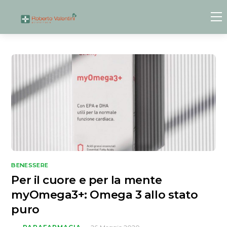
Skip
to
content
BENESSERE
Per il cuore e per la mente
myOmega3+: Omega 3 allo stato
puro